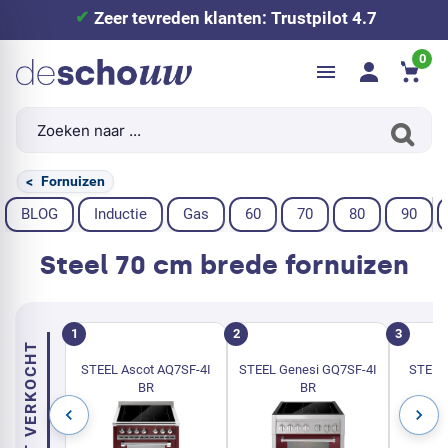
Voor 21.00 uur besteld, morgen geleverd
0
<
Fornuizen
BLOG
Inductie
Gas
60
70
80
90
Steel 70 cm brede fornuizen
BEST VERKOCHT
STEEL Ascot AQ7SF-4I
STEEL Genesi GQ7SF-4I
STEEL 
BR
BR