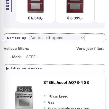
€ 6.349,-
€ 6.399,-
€
Sorteer op
Actieve filters:
Verwijder filters
STEEL
- Merk:
Filter uw wensen
STEEL Ascot AQ7S-4 SS
70 cm breed
Gas
Opbergruimte onder oven