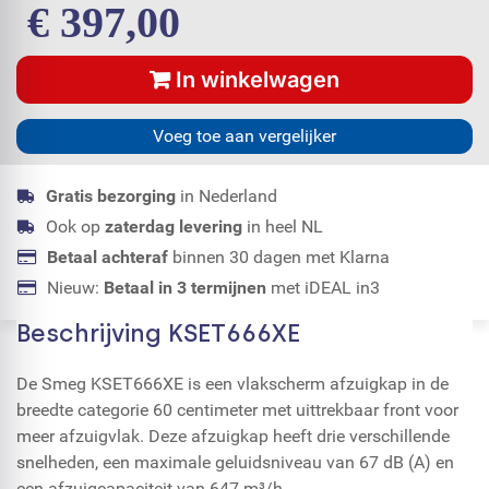
€ 397,00
In winkelwagen
Voeg toe aan vergelijker
Gratis bezorging
in Nederland
Ook op
zaterdag levering
in heel NL
Betaal achteraf
binnen 30 dagen met Klarna
Nieuw:
Betaal in 3 termijnen
met iDEAL in3
Beschrijving KSET666XE
De Smeg KSET666XE is een vlakscherm afzuigkap in de
breedte categorie 60 centimeter met uittrekbaar front voor
meer afzuigvlak. Deze afzuigkap heeft drie verschillende
snelheden, een maximale geluidsniveau van 67 dB (A) en
een afzuigcapaciteit van 647 m³/h.