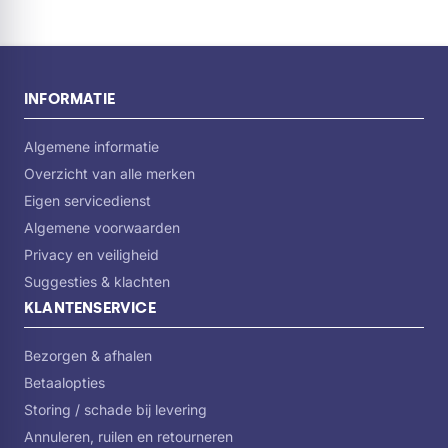
perfect in te bouwen in diverse keukensystemen, waaronder
IKEA keukens.
Belangrijkste kenmerken:
INFORMATIE
Algemene informatie
7000 serie ProClean:
Overzicht van alle merken
Superieure reinigingsresultaten met maximale zorg voor
Eigen servicedienst
uw vaat.
Algemene voorwaarden
Privacy en veiligheid
Suggesties & klachten
Energieklasse C:
KLANTENSERVICE
Zuinig in gebruik met een waterverbruik van slechts 11
Bezorgen & afhalen
liter per programma.
Betaalopties
Storing / schade bij levering
42 dB geluidsniveau:
Annuleren, ruilen en retourneren