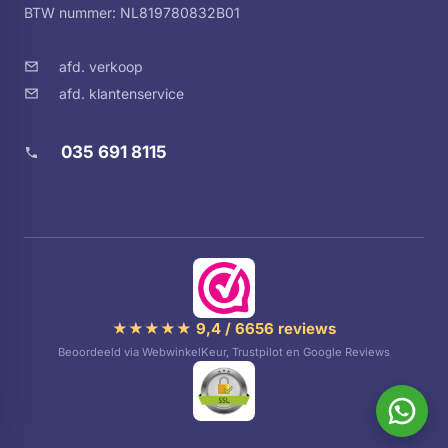
Natuurlijk droogresultaat door automatische
BTW nummer: NL819780832B01
deuropening aan het einde van de cyclus.
afd. verkoop
afd. klantenservice
Beam-on-floor:
Twee-kleuren indicator op de vloer die de status van de
035 691 8115
afwas aangeeft.
QuickSelect:
Eenvoudige digitale schuifregelaar voor een moeiteloze
programma-instelling.
★★★★★ 9,4 / 6656 reviews
Beoordeeld via WebwinkelKeur, Trustpilot en Google Reviews
Schuifscharnieren:
Flexibele installatie, waardoor de vaatwasser in vrijwel
elke keuken past.