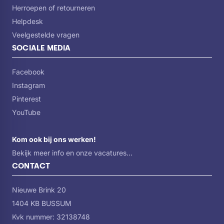
Herroepen of retourneren
Zeer stille werking, ideaal voor woningen met een open
Helpdesk
keuken.
Veelgestelde vragen
SOCIALE MEDIA
MaxiFlex-besteklade:
Facebook
Aanpasbare lade voor bestek en groot keukengerei van
Instagram
elk formaat.
Pinterest
YouTube
SatelliteClean:
Kom ook bij ons werken!
Bekijk meer info en onze vacatures...
Sproeiarm met drie keer beter bereik voor een volledige
reiniging.
CONTACT
Nieuwe Brink 20
AirDry-technologie:
1404 KB BUSSUM
Kvk nummer: 32138748