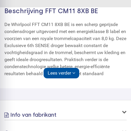
Beschrijving FFT CM11 8XB BE
De Whirlpool FFT CM11 8XB BE is een scherp geprijsde
condensdroger uitgevoerd met een energieklasse B label en
voorzien van een royale trommelcapaciteit van 8,0 kg. Deze
Exclusieve 6th SENSE droger bewaakt constant de
vochtigheidsgraad in de trommel, beschermt uw kleding en
geeft ideale droogresultaten. Praktisch verder is de
condenstechnologie welke betere, energie-efficiënte
Lees verder
resultaten behaald in vergelijking met standaard
geventileerde droogautomaten.
6th Sense Technologie
6TH SENSE detecteert automatisch de hoeveelheid
Info van fabrikant
wasgoed en kiest de juiste tijd voor het
droogprogramma. Uw wasgoed is perfect droog en tijd