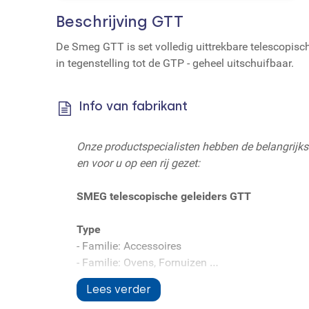
Beschrijving GTT
De Smeg GTT is set volledig uittrekbare telescopisch
in tegenstelling tot de GTP - geheel uitschuifbaar.
Info van fabrikant
Onze productspecialisten hebben de belangrijk
en voor u op een rij gezet:
SMEG telescopische geleiders GTT
Type
- Familie: Accessoires
- Familie: Ovens, Fornuizen
- Type: Telescopic Guides
Lees verder
- EAN-code: 8017709301422 Volledig uittrekbare