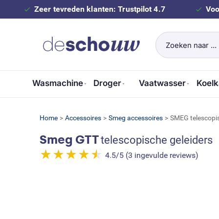
Zeer tevreden klanten: Trustpilot 4.7
Voo
Wasmachine
Droger
Vaatwasser
Koelk
Home
>
Accessoires
>
Smeg accessoires
>
SMEG telescopis
Smeg GTT
telescopische geleiders
4.5/5 (3 ingevulde reviews)