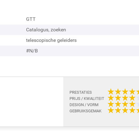
GTT
Catalogus, zoeken
telescopische geleiders
#N/B
3 review(s)
per pagina
Sorteer op
PRESTATIES
PRIJS / KWALITEIT
DESIGN / VORM
GEBRUIKSGEMAK