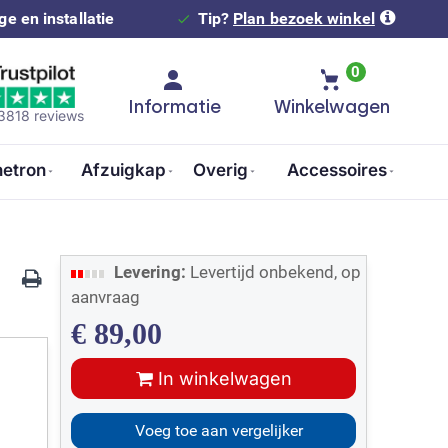
e en installatie
Tip?
Plan bezoek winkel
0
Informatie
Winkelwagen
 3818 reviews
etron
Afzuigkap
Overig
Accessoires
Levering:
Levertijd onbekend, op
aanvraag
€
89,00
In winkelwagen
Voeg toe aan vergelijker