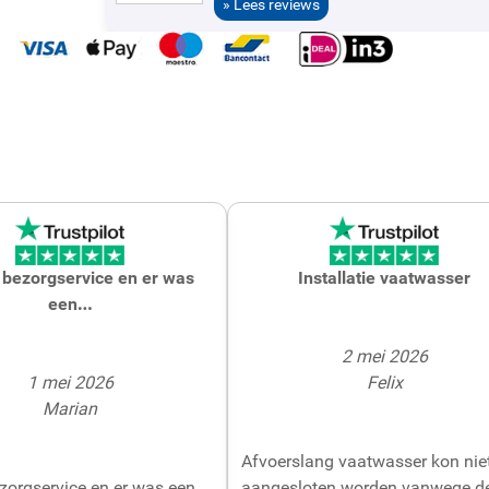
» Lees reviews
bezorgservice en er was
Installatie vaatwasser
een…
2 mei 2026
1 mei 2026
Felix
Marian
Afvoerslang vaatwasser kon nie
zorgservice en er was een
aangesloten worden vanwege d