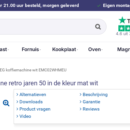
r 21.00 uur besteld, morgen geleverd
Eigen montag
4.6 uit
ast
Fornuis
Kookplaat
Oven
Magn
EG koffiemachine wit EMC02WHMEU
e retro jaren 50 in de kleur mat wit
Alternatieven
Beschrijving
Downloads
Garantie
Product vragen
Reviews
Video