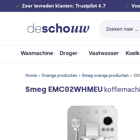
Zeer tevreden klanten: Trustpilot 4.7
Voo
Wasmachine
Droger
Vaatwasser
Koelk
Home
>
Overige producten
>
Smeg overige producten
>
SM
Smeg EMC02WHMEU
koffiemachin