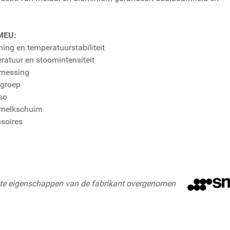
MEU:
ing en temperatuurstabiliteit
eratuur en stoomintensiteit
 messing
tgroep
so
 melkschuim
ssoires
ste eigenschappen van de fabrikant overgenomen