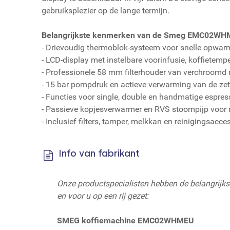
gebruiksplezier op de lange termijn.
Belangrijkste kenmerken van de Smeg EMC02WH
- Drievoudig thermoblok-systeem voor snelle opwarm
- LCD-display met instelbare voorinfusie, koffietemp
- Professionele 58 mm filterhouder van verchroomd
- 15 bar pompdruk en actieve verwarming van de ze
- Functies voor single, double en handmatige espres
- Passieve kopjesverwarmer en RVS stoompijp voor
- Inclusief filters, tamper, melkkan en reinigingsacce
Info van fabrikant
Onze productspecialisten hebben de belangrijk
en voor u op een rij gezet:
SMEG koffiemachine EMC02WHMEU