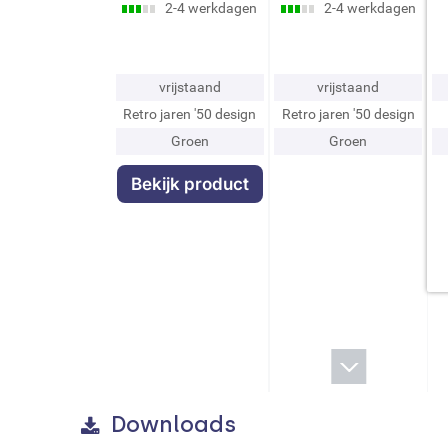
- Uitneembaar waterreservoir: Ja
2-4 werkdagen
2-4 werkdagen
- Lekbak: Ja
- Extractiedruk manometer: Ja
- Kopjesverwarmer: Passive
vrijstaand
vrijstaand
- Filterhouder diameter: 58 mm
Retro jaren '50 design
Retro jaren '50 design
- Pomp druk: 15 bar
Groen
Groen
- Heetwater-/stoomuitgang: Ja
- Antislipvoet: Ja
Bekijk product
Elektrische aansluiting
- Spanning (V): 220 V
- Frequentie Hz: 50/60 Hz
- Lengte voedingskabel: 1 m
Logistieke informatie
- Product dimensiens: HxLxP 360x220x433 m
- Breedte: 220 mm
- Bruto gewicht (kg): 16.200 kg
Downloads
- Diepte: 433 mm