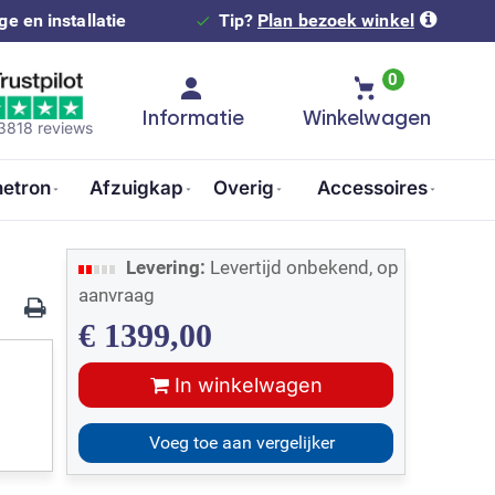
e en installatie
Tip?
Plan bezoek winkel
0
Informatie
Winkelwagen
 3818 reviews
etron
Afzuigkap
Overig
Accessoires
Levering:
Levertijd onbekend, op
aanvraag
€
1399,00
In winkelwagen
Voeg toe aan vergelijker