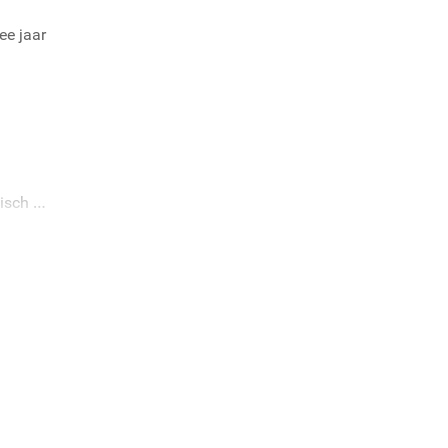
ee jaar
nisch op
odige
n dan
ens
elf te
20 en