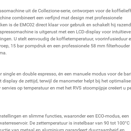
omachine uit de Collezione-serie, ontworpen voor de koffielie
chine combineert een verfijnd mat design met professionele
kken is de EMC02 direct klaar voor gebruik en schakelt hij razen
spressomachine is uitgerust met een LCD-display voor intuïtieve
lingen. U stelt eenvoudig de koffietemperatuur, voorinfusieduur 
groep, 15 bar pompdruk en een professionele 58 mm filterhouder
ema.
single en double espresso, én een manuele modus voor de bar
et display de zettijd, terwijl de manometer helpt bij het optimalis
servies op temperatuur en met het RVS stoompijpje creëert u pe
nstellingen en slimme functies, waaronder een ECO-modus, een
aterreservoir. De zettemperatuur is instelbaar van 90 tot 100°C 
nstructie van metaal en aluminium garandeert duurzaamheid en