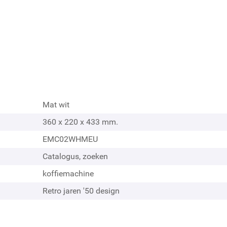
Mat wit
360 x 220 x 433 mm.
EMC02WHMEU
Catalogus, zoeken
f
koffiemachine
ste rand
Retro jaren '50 design