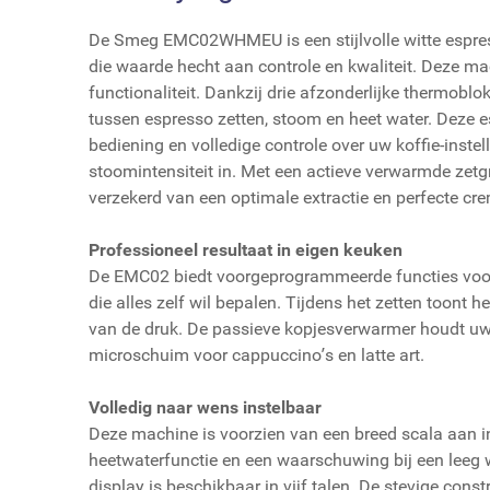
De Smeg EMC02WHMEU is een stijlvolle witte espress
die waarde hecht aan controle en kwaliteit. Deze ma
functionaliteit. Dankzij drie afzonderlijke thermoblo
tussen espresso zetten, stoom en heet water. Deze e
bediening en volledige controle over uw koffie-instel
stoomintensiteit in. Met een actieve verwarmde zet
verzekerd van een optimale extractie en perfecte cr
Professioneel resultaat in eigen keuken
De EMC02 biedt voorgeprogrammeerde functies voor 
die alles zelf wil bepalen. Tijdens het zetten toont h
van de druk. De passieve kopjesverwarmer houdt uw 
microschuim voor cappuccino’s en latte art.
Volledig naar wens instelbaar
Deze machine is voorzien van een breed scala aan i
heetwaterfunctie en een waarschuwing bij een leeg w
display is beschikbaar in vijf talen. De stevige co