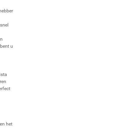
fhebber
dsnel
en
 bent u
ista
eren
rfect
en het