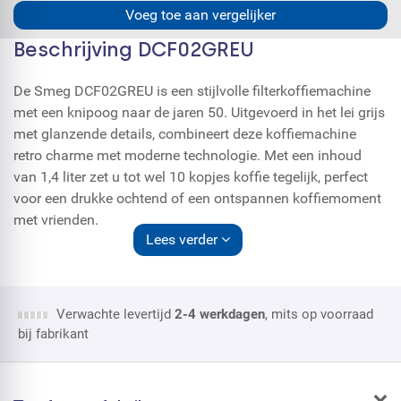
Voeg toe aan vergelijker
Beschrijving DCF02GREU
De Smeg DCF02GREU is een stijlvolle filterkoffiemachine
met een knipoog naar de jaren 50. Uitgevoerd in het lei grijs
met glanzende details, combineert deze koffiemachine
retro charme met moderne technologie. Met een inhoud
van 1,4 liter zet u tot wel 10 kopjes koffie tegelijk, perfect
voor een drukke ochtend of een ontspannen koffiemoment
met vrienden.
Lees verder
De glazen koffiekan rust op een warmhoudplaat die uw
koffie tot 40 minuten op temperatuur houdt. Via het LED-
display en de vier toetsen bedient u eenvoudig de functies,
Verwachte levertijd
2-4 werkdagen
, mits op voorraad
waaronder de instelbare aromafunctie (licht of intens) en
bij fabrikant
een automatische starttijd. Dankzij de duidelijke
waterniveau-indicator en antislip voetjes is de machine
bovendien zeer gebruiksvriendelijk.