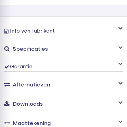
display en een verder volledige zwart glazen design wat
een strakke en elegante uitstraling geeft aan elke keuken.
Binnenzijde combi-stoomoven
Info van fabrikant
Dit apparaat is voorzien van soft-close en
telescoopgeleiders waardoor je gemakkelijk een bakplaat
naar buiten kan schuiven zonder dat deze kantelt. De
Specificaties
OFS860 wordt deze standaard geleverd met RVS bakplaat
en geperforeerde RVS bakplaat, geëmailleerde bakplaat,
bakrooster en de AirFry bakmand. Praktisch is de
Garantie
overzichtelijke bediening door middel van full touch
control.
Alternatieven
Downloads
AirFry
Met deze speciaal ontworpen AirFry bakmand maak jij
de meest krokante snacks zonder dat het toevoegen van
olie nodig is. Klaar in een handomdraai. De mand zorgt
Maattekening