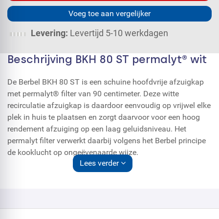
Voeg toe aan vergelijker
Levering:
Levertijd 5-10 werkdagen
Beschrijving BKH 80 ST permalyt® wit
De Berbel BKH 80 ST is een schuine hoofdvrije afzuigkap
met permalyt® filter van 90 centimeter. Deze witte
recirculatie afzuigkap is daardoor eenvoudig op vrijwel elke
plek in huis te plaatsen en zorgt daarvoor voor een hoog
rendement afzuiging op een laag geluidsniveau. Het
permalyt filter verwerkt daarbij volgens het Berbel principe
de kooklucht op ongeëvenaarde wijze.
Lees verder
Krachtige afzuiging:
Kwalitatief overtuigend zijn de krachtige, stille EC-motor en
de unieke Berbel BackFlow-technologie, die de vorming van
condensatie op de behuizing veilig voorkomt en de