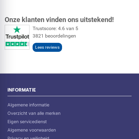
De functies worden met ledverlichting afgebeeld.
Uitneembare opvangschaal van metaal
Onze klanten vinden ons uitstekend!
Perfecte verlichting van het kookveld met moderne,
duurzame leds aan de onderkant en in het werkveld
Trustscore: 4.6 van 5
Handmatige naloopfunctie voor lange houdbaarheid van
3821 beoordelingen
het actiefkoolfilter
Lees reviews
INFORMATIE
Algemene informatie
Overzicht van alle merken
Eigen servicedienst
Algemene voorwaarden
Privacy en veiligheid