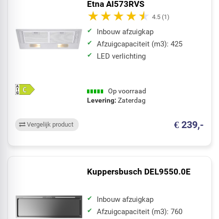
Etna AI573RVS
4.5
(1)
Inbouw afzuigkap
Afzuigcapaciteit (m3): 425
LED verlichting
Op voorraad
Levering:
Zaterdag
€ 239,-
Vergelijk product
Kuppersbusch DEL9550.0E
Inbouw afzuigkap
Afzuigcapaciteit (m3): 760