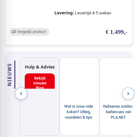
Levering:
Levertijd 4-5 weken
€ 1.499,-
Vergelijk product
NIEUWS
Wat is sous-vide
Italiaanse outdoor
Hulp & Advies
koken? Uitleg,
barbecues van
voordelen & tips
PLA.NET
Bekijk
nieuws Blog